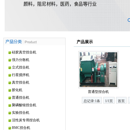
产品展示
硅胶真空捏合机
强力分散机
立式捏合机
行星搅拌机
真空捏合机
胶化机
普通型捏合机
普通捏合机
总记录:1条
1/1页
首页
聚磷酸铵捏合机
实验捏合机
活性炭专用捏合机
BMC捏合机