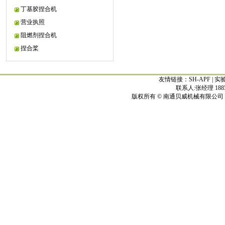
丁基胶捏合机
营业执照
阻燃剂捏合机
捏合桨
友情链接：
SH-APF
|
实
联系人:张经理 188513
版权所有 © 南通贝威机械有限公司